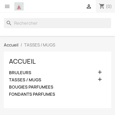
shopping_cart


(0)
search
Accueil
TASSES / MUGS
ACCUEIL

BRULEURS

TASSES / MUGS
BOUGIES PARFUMEES
FONDANTS PARFUMES