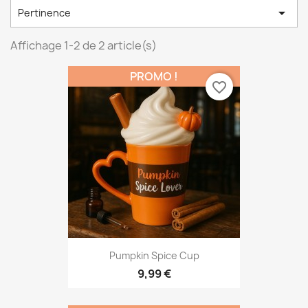

Pertinence
Affichage 1-2 de 2 article(s)
PROMO !
favorite_border
Pumpkin Spice Cup
9,99 €