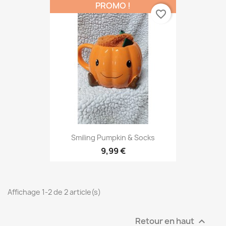
PROMO !
favorite_border
Smiling Pumpkin & Socks
9,99 €
Affichage 1-2 de 2 article(s)
Retour en haut
